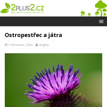
Ostropestřec a játra
5 července, 2024
angelo