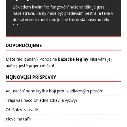
To by se však mohlo změnit, neboť nově vyšlechtěné
Základem kvalitního fungování našeho těla je jistě
odrůdy plodí časně a daří se jim
[…]
naše strava. Ta by měla být především pestrá, a také v
dostatečném množství. Jedině tak dodá našemu tělu
[…]
DOPORUČUJEME
Máte rádi běhání? Pohodlné
běžecké legíny
Kilpi vám jej
udělají ještě příjemnějším!
NEJNOVĚJŠÍ PŘÍSPĚVKY
Adjustační ponožky® v boji proti kladívkovým prstům
Trápí vás něco ohledně zdraví a výživy?
Ořešák v zahradě
Plevel na talíři