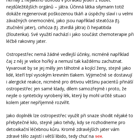
nejdůležitějších orgánů – játra. Účinná látka silymarin totiž
dokáže regenerovat poškozenou tkáň a úspěchy slaví i u velmi
závažných onemocnění, jako jsou například steatóza (tj.
ztučnění jater), cirhóza (tj. ztvrdlá játra) či hepatitida
(žloutenka). Své využití nachází i jako součást chemoterapie při
léčbě rakoviny jater.
Ostropestřec nemá žádné vedlejší účinky, nicméně například
čaj z něj je velice hořký a nemusí tak každému zachutnat.
Vyvarovat by se jej měly jen těhotné a kojící ženy, stejně jako
lidé, kteří trpí vysokým krevním tlakem. Výjimečně se dostavují
i alergické reakce, nicméně pro drtivou většinu pacientů přináší
ostropestřec jen samé klady, dílem samozřejmě i proto, že
nejde o synteticky vyrobený lék, který by mohl určitě situaci
kolem jater nepříjemně rozvířit.
Jako doplněk lze ostropestřec využít při snaze shodit nějaké to
přebytečné kilo, stejně jako tehdy, kdy se rozhodneme pro
detoxikační léčebnou kůru. Kromě zdravějších jater vám
zdravé tělo zajistí i větší libido, tedy chuť na
sex
.