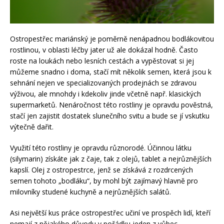
Ostropestřec mariánský je poměrně nenápadnou bodlákovitou
rostlinou, v oblasti léčby jater už ale dokázal hodně. Často
roste na loukách nebo lesních cestách a vypěstovat si jej
můžeme snadno i doma, stačí mít několik semen, která jsou k
sehnání nejen ve specializovaných prodejnách se zdravou
výživou, ale mnohdy i kdekoliv jinde včetně např. klasických
supermarketů. Nenáročnost této rostliny je opravdu pověstná,
stačí jen zajistit dostatek slunečního svitu a bude se jí vskutku
výtečně dařit.
Využití této rostliny je opravdu různorodé. Účinnou látku
(silymarin) získáte jak z čaje, tak z olejů, tablet a nejrůznějších
kapslí. Olej z ostropestrce, jenž se získává z rozdrcených
semen tohoto „bodláku“, by mohl být zajímavý hlavně pro
milovníky studené kuchyně a nejrůznějších salátů.
Asi největší kus práce ostropestřec učiní ve prospěch lidí, kteří
nemají z nějakého důvodu v pořádku jeden z vůbec