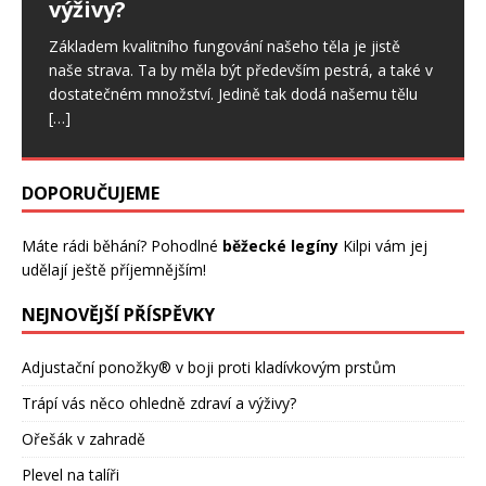
výživy?
Statné ořešáky jsou dnes v zahradách vidět jen málo.
To by se však mohlo změnit, neboť nově vyšlechtěné
Základem kvalitního fungování našeho těla je jistě
odrůdy plodí časně a daří se jim
[…]
naše strava. Ta by měla být především pestrá, a také v
dostatečném množství. Jedině tak dodá našemu tělu
[…]
DOPORUČUJEME
Máte rádi běhání? Pohodlné
běžecké legíny
Kilpi vám jej
udělají ještě příjemnějším!
NEJNOVĚJŠÍ PŘÍSPĚVKY
Adjustační ponožky® v boji proti kladívkovým prstům
Trápí vás něco ohledně zdraví a výživy?
Ořešák v zahradě
Plevel na talíři