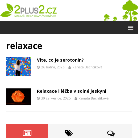
relaxace
Víte, co je serotonin?
26 ledna, 2026
Renata Bachtíková
Relaxace i léčba v solné jeskyni
30 července, 2025
Renata Bachtíková