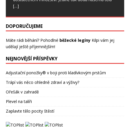
[…]
DOPORUČUJEME
Máte rádi běhání? Pohodlné
běžecké legíny
Kilpi vám jej
udělají ještě příjemnějším!
NEJNOVĚJŠÍ PŘÍSPĚVKY
Adjustační ponožky® v boji proti kladívkovým prstům
Trápí vás něco ohledně zdraví a výživy?
Ořešák v zahradě
Plevel na talíři
Zaplavte tělo pocity štěstí