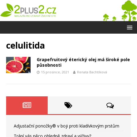
celulitida
Grapefruitový éterický olej má široké pole
působnosti
15 prosince, 2021
Renata Bachtíková
Adjustační ponožky® v boji proti kladívkovým prstům
Trápí vás něco ohledně zdraví a výživy?