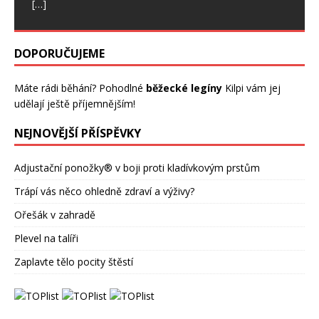
[…]
DOPORUČUJEME
Máte rádi běhání? Pohodlné
běžecké legíny
Kilpi vám jej
udělají ještě příjemnějším!
NEJNOVĚJŠÍ PŘÍSPĚVKY
Adjustační ponožky® v boji proti kladívkovým prstům
Trápí vás něco ohledně zdraví a výživy?
Ořešák v zahradě
Plevel na talíři
Zaplavte tělo pocity štěstí