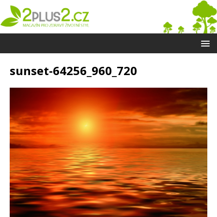
sunset-64256_960_720