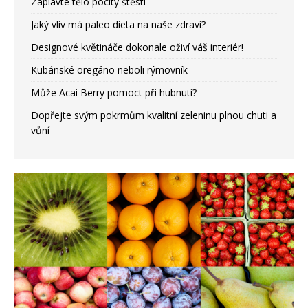
Zaplavte tělo pocity štěstí
Jaký vliv má paleo dieta na naše zdraví?
Designové květináče dokonale oživí váš interiér!
Kubánské oregáno neboli rýmovník
Může Acai Berry pomoct při hubnutí?
Dopřejte svým pokrmům kvalitní zeleninu plnou chuti a
vůní