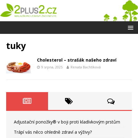
tuky
Cholesterol – strašák našeho zdraví
9 srpna, 2025
Renata Bachtíková
Adjustační ponožky® v boji proti kladívkovým prstům
Trápí vás něco ohledně zdraví a výživy?