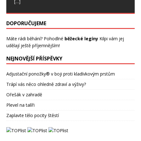
[…]
DOPORUČUJEME
Máte rádi běhání? Pohodlné
běžecké legíny
Kilpi vám jej
udělají ještě příjemnějším!
NEJNOVĚJŠÍ PŘÍSPĚVKY
Adjustační ponožky® v boji proti kladívkovým prstům
Trápí vás něco ohledně zdraví a výživy?
Ořešák v zahradě
Plevel na talíři
Zaplavte tělo pocity štěstí