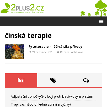
čínská terapie
Fytoterapie – léčivá síla přírody
19 prosince, 2016
Renata Bachtíková
Adjustační ponožky® v boji proti kladívkovým prstům
Trápí vás něco ohledně zdraví a výživy?