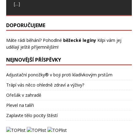
[…]
DOPORUČUJEME
Máte rádi běhání? Pohodlné
běžecké legíny
Kilpi vám jej
udělají ještě příjemnějším!
NEJNOVĚJŠÍ PŘÍSPĚVKY
Adjustační ponožky® v boji proti kladívkovým prstům
Trápí vás něco ohledně zdraví a výživy?
Ořešák v zahradě
Plevel na talíři
Zaplavte tělo pocity štěstí