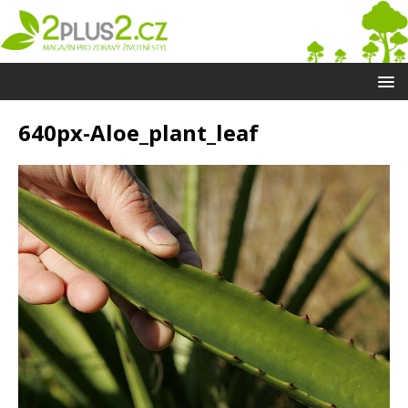
640px-Aloe_plant_leaf