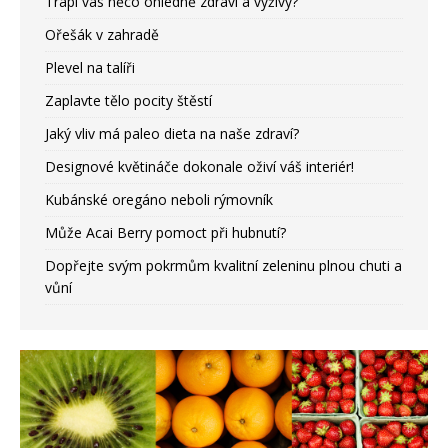
Trápí vás něco ohledně zdraví a výživy?
Ořešák v zahradě
Plevel na talíři
Zaplavte tělo pocity štěstí
Jaký vliv má paleo dieta na naše zdraví?
Designové květináče dokonale oživí váš interiér!
Kubánské oregáno neboli rýmovník
Může Acai Berry pomoct při hubnutí?
Dopřejte svým pokrmům kvalitní zeleninu plnou chuti a
vůní