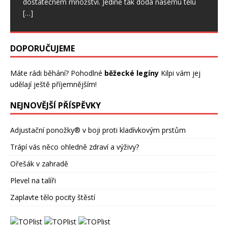
dostatečném množství. Jedině tak dodá našemu tělu
[…]
DOPORUČUJEME
Máte rádi běhání? Pohodlné
běžecké legíny
Kilpi vám jej
udělají ještě příjemnějším!
NEJNOVĚJŠÍ PŘÍSPĚVKY
Adjustační ponožky® v boji proti kladívkovým prstům
Trápí vás něco ohledně zdraví a výživy?
Ořešák v zahradě
Plevel na talíři
Zaplavte tělo pocity štěstí