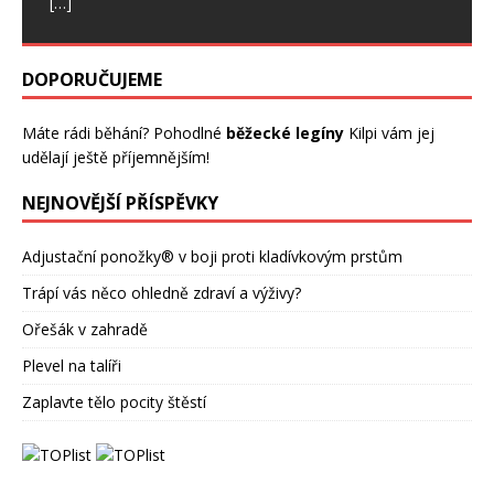
[…]
DOPORUČUJEME
Máte rádi běhání? Pohodlné
běžecké legíny
Kilpi vám jej
udělají ještě příjemnějším!
NEJNOVĚJŠÍ PŘÍSPĚVKY
Adjustační ponožky® v boji proti kladívkovým prstům
Trápí vás něco ohledně zdraví a výživy?
Ořešák v zahradě
Plevel na talíři
Zaplavte tělo pocity štěstí