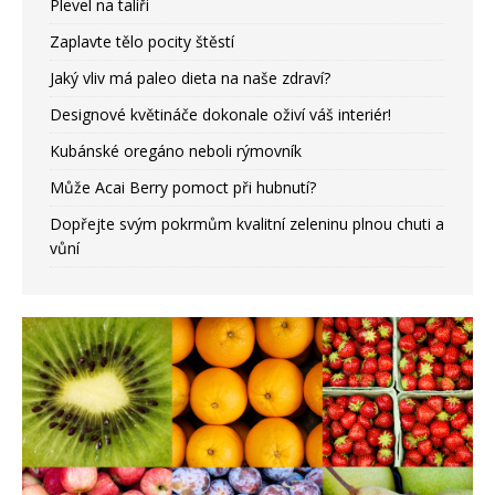
Plevel na talíři
Zaplavte tělo pocity štěstí
Jaký vliv má paleo dieta na naše zdraví?
Designové květináče dokonale oživí váš interiér!
Kubánské oregáno neboli rýmovník
Může Acai Berry pomoct při hubnutí?
Dopřejte svým pokrmům kvalitní zeleninu plnou chuti a
vůní