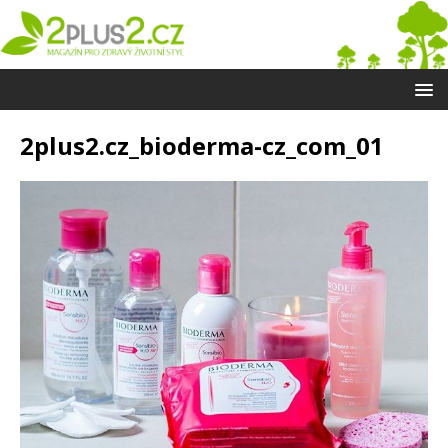
2plus2.cz_bioderma-cz_com_01