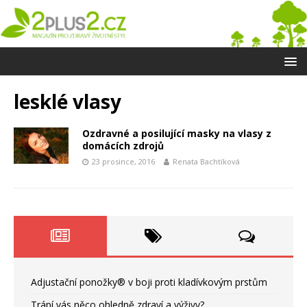
lesklé vlasy
Ozdravné a posilující masky na vlasy z
domácích zdrojů
23 prosince, 2016
Renata Bachtíková
Adjustační ponožky® v boji proti kladívkovým prstům
Trápí vás něco ohledně zdraví a výživy?