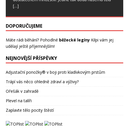
[…]
DOPORUČUJEME
Máte rádi běhání? Pohodlné
běžecké legíny
Kilpi vám jej
udělají ještě příjemnějším!
NEJNOVĚJŠÍ PŘÍSPĚVKY
Adjustační ponožky® v boji proti kladívkovým prstům
Trápí vás něco ohledně zdraví a výživy?
Ořešák v zahradě
Plevel na talíři
Zaplavte tělo pocity štěstí