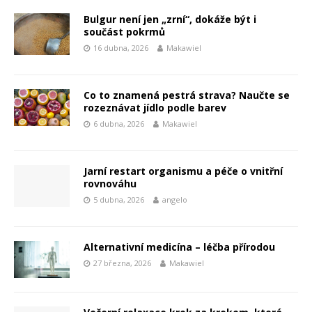
Bulgur není jen „zrní“, dokáže být i
součást pokrmů
16 dubna, 2026
Makawiel
Co to znamená pestrá strava? Naučte se
rozeznávat jídlo podle barev
6 dubna, 2026
Makawiel
Jarní restart organismu a péče o vnitřní
rovnováhu
5 dubna, 2026
angelo
Alternativní medicína – léčba přírodou
27 března, 2026
Makawiel