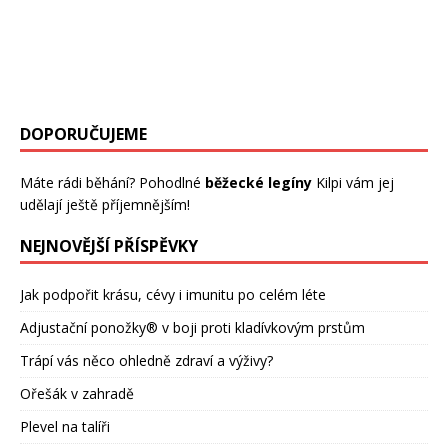
odrůdy plodí časně a daří se jim
[…]
naše strava. Ta by měla být především pestrá, a také v
dostatečném množství. Jedině tak dodá našemu tělu
[…]
DOPORUČUJEME
Máte rádi běhání? Pohodlné
běžecké legíny
Kilpi vám jej
udělají ještě příjemnějším!
NEJNOVĚJŠÍ PŘÍSPĚVKY
Jak podpořit krásu, cévy i imunitu po celém léte
Adjustační ponožky® v boji proti kladívkovým prstům
Trápí vás něco ohledně zdraví a výživy?
Ořešák v zahradě
Plevel na talíři