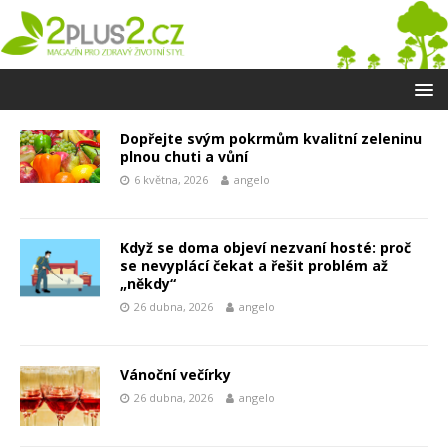
Dopřejte svým pokrmům kvalitní zeleninu
plnou chuti a vůní
6 května, 2026
angelo
Když se doma objeví nezvaní hosté: proč
se nevyplácí čekat a řešit problém až
„někdy“
26 dubna, 2026
angelo
Vánoční večírky
26 dubna, 2026
angelo