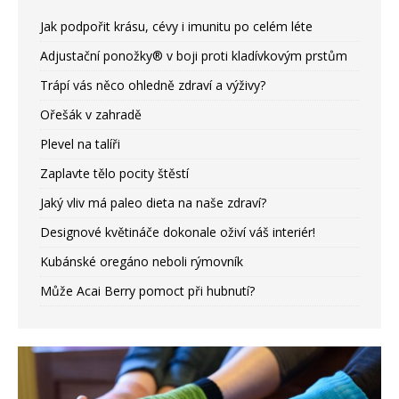
Jak podpořit krásu, cévy i imunitu po celém léte
Adjustační ponožky® v boji proti kladívkovým prstům
Trápí vás něco ohledně zdraví a výživy?
Ořešák v zahradě
Plevel na talíři
Zaplavte tělo pocity štěstí
Jaký vliv má paleo dieta na naše zdraví?
Designové květináče dokonale oživí váš interiér!
Kubánské oregáno neboli rýmovník
Může Acai Berry pomoct při hubnutí?