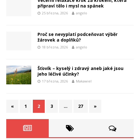
Večerní relaxace krok za krokem, která
připraví tělo i mysl na spánek
25 března, 2026
angelo
Proč se nevyplatí podceňovat výběr
žárovek a doplňků?
18 března, 2026
angelo
Šťovík – kyselý i zdravý aneb jaké jsou
jeho léčivé účinky?
17 března, 2026
Makawiel
«
1
2
3
…
27
»