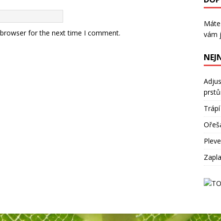
Máte
 browser for the next time I comment.
vám j
NEJ
Adjus
prst
Trápí
Ořeš
Plevel
Zapla