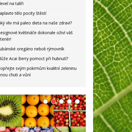
level na talíři
aplavte tělo pocity štěstí
aký vliv má paleo dieta na naše zdraví?
esignové květináče dokonale oživí váš
nteriér!
ubánské oregáno neboli rýmovník
ůže Acai Berry pomoct při hubnutí?
opřejte svým pokrmům kvalitní zeleninu
lnou chuti a vůní