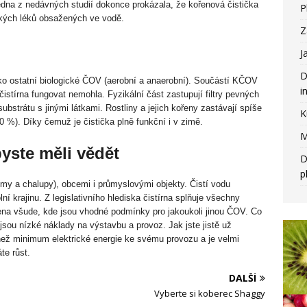
Jedna z nedávných studií dokonce prokázala, že kořenová čistička
P
ckých léků obsažených ve vodě.
Z
J
D
ko ostatní biologické ČOV (aerobní a anaerobní). Součástí KČOV
i
čistírna fungovat nemohla. Fyzikální část zastupují filtry pevných
ubstrátu s jinými látkami. Rostliny a jejich kořeny zastávají spíše
K
0 %). Díky čemuž je čistička plně funkční i v zimě.
M
yste měli vědět
D
p
y a chalupy), obcemi i průmyslovými objekty. Čistí vodu
í krajinu. Z legislativního hlediska čistírna splňuje všechny
lena všude, kde jsou vhodné podmínky pro jakoukoli jinou ČOV. Co
 jsou nízké náklady na výstavbu a provoz. Jak jste jistě už
než minimum elektrické energie ke svému provozu a je velmi
te růst.
DALŠÍ
Vyberte si koberec Shaggy