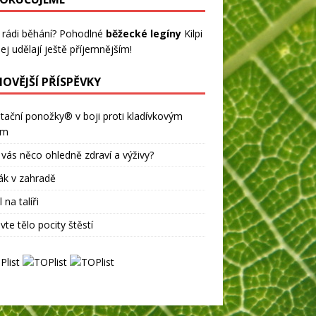
 rádi běhání? Pohodlné
běžecké legíny
Kilpi
ej udělají ještě příjemnějším!
NOVĚJŠÍ PŘÍSPĚVKY
tační ponožky® v boji proti kladívkovým
ům
 vás něco ohledně zdraví a výživy?
ák v zahradě
 na talíři
vte tělo pocity štěstí