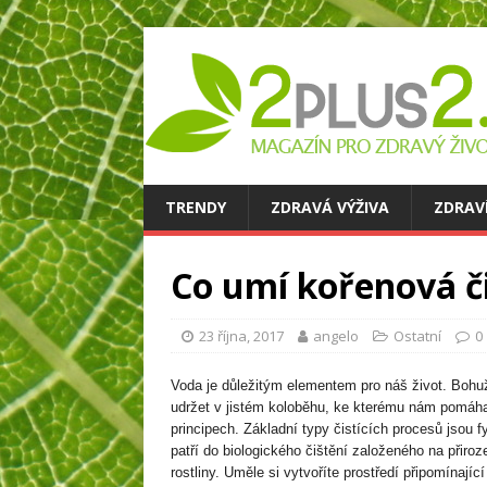
TRENDY
ZDRAVÁ VÝŽIVA
ZDRAV
Co umí kořenová či
23 října, 2017
angelo
Ostatní
0
Voda je důležitým elementem pro náš život. Bohu
udržet v jistém koloběhu, ke kterému nám pomáha
principech. Základní typy čistících procesů jsou 
patří do biologického čištění založeného na přir
rostliny. Uměle si vytvoříte prostředí připomínají