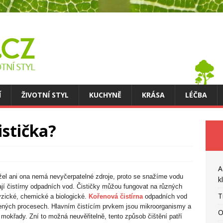
Í
ŽIVOTNÍ STYL
KUCHYNĚ
KRÁSA
LÉČBA
stička?
A
žel ani ona nemá nevyčerpatelné zdroje, proto se snažíme vodu
k
jí čistírny odpadních vod. Čističky můžou fungovat na různých
T
fyzické, chemické a biologické.
Kořenová čistírna
odpadních vod
ozených procesech. Hlavním čistícím prvkem jsou mikroorganismy a
O
cí mokřady. Zní to možná neuvěřitelně, tento způsob čištění patří