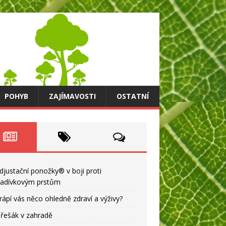
POHYB
ZAJÍMAVOSTI
OSTATNÍ
djustační ponožky® v boji proti
ladívkovým prstům
rápí vás něco ohledně zdraví a výživy?
řešák v zahradě