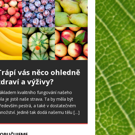
Trápí vás něco ohledně
Ořešák v zahradě
zdraví a výživy?
tatné ořešáky jsou dnes v zahradách
idět jen málo. To by se však mohlo
ákladem kvalitního fungování našeho
měnit, neboť nově vyšlechtěné odrůdy
ěla je jistě naše strava. Ta by měla být
lodí časně a daří se jim
[…]
ředevším pestrá, a také v dostatečném
nožství. Jedině tak dodá našemu tělu
[…]
ORUČUJEME