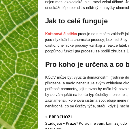
nejen mezi ekologické, ale i mezi velmi účinné. 
si dokáže lépe poradit s některými zbytky chemi
Jak to celé funguje
Kořenová čistička
pracuje na stejném základě ja
jsou i fyzikální a chemické procesy, bez nichž by 
částic, chemické procesy vznikají z reakce látek s
podpůrnou funkci (na procesu se podílí zhruba z 1
Pro koho je určena a co b
KČOV může být využita domácnostmi (rodinné dom
přirozeně, a navíc nenarušuje svým vzhledem okoln
potřebné parametry, její stavba by měla být povo
by se vám ještě na tomto typ čističky mohlo líbit,
zaznamenali, kořenová čistírna spotřebuje méně 
nenáročná, co se údržby týče, stačí, když ji nechá
PŘEDCHOZÍ
Studujete v Praze? Poradíme vám, kam zajít do