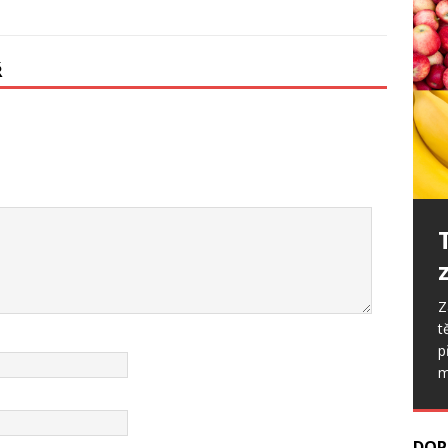
Ř
S
v
Z
z
t
p
p
m
DOP