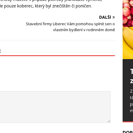
e pouze koberec, který byl znečištěn či poničen.
DALŠÍ
Stavební firmy Liberec Vám pomohou splnit sen o
vlastním bydlení v rodinném domě
Ř
Z
t
p
m
DOP