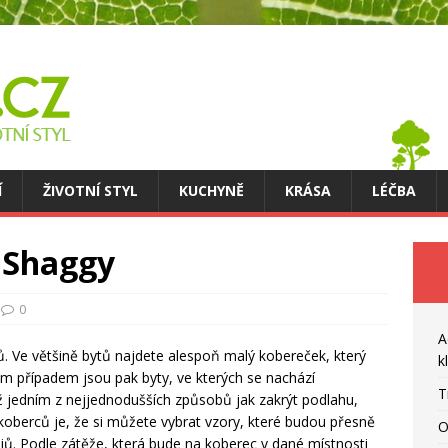
Í
ŽIVOTNÍ STYL
KUCHYNĚ
KRÁSA
LÉČBA
c Shaggy
0
A
. Ve většině bytů najdete alespoň malý kobereček, který
k
hým případem jsou pak byty, ve kterých se nachází
T
iž jedním z nejjednodušších způsobů jak zakrýt podlahu,
 koberců je, že si můžete vybrat vzory, které budou přesně
O
ů. Podle zátěže, která bude na koberec v dané místnosti