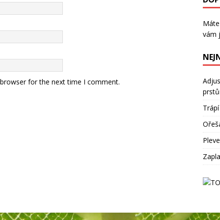
Máte
vám j
NEJ
Adjus
 browser for the next time I comment.
prst
Trápí
Ořeš
Plevel
Zapla