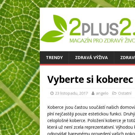
TRENDY
ZDRAVÁ VÝŽIVA
ZDRAV
Vyberte si kobere
23 listopadu, 2017
angelo
Ostatní
Koberce jsou častou součástí našich domovů
plní nejčastěji pouze estetickou funkci. Dru
celoplošné koberce. Položení koberce je tot
která už není zcela reprezentativní. Výhodou
odpovídat barevnému provedení vašich pokoj