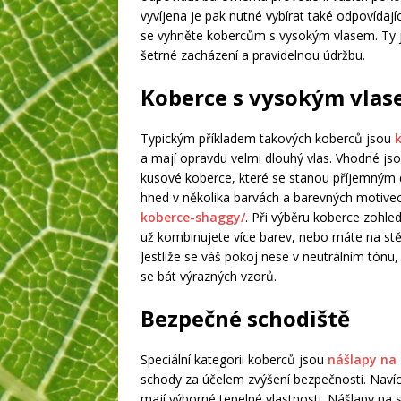
vyvíjena je pak nutné vybírat také odpovídaj
se vyhněte kobercům s vysokým vlasem. Ty js
šetrné zacházení a pravidelnou údržbu.
Koberce s vysokým vla
Typickým příkladem takových koberců jsou
a mají opravdu velmi dlouhý vlas. Vhodné jso
kusové koberce, které se stanou příjemným 
hned v několika barvách a barevných motivec
koberce-shaggy/
. Při výběru koberce zohle
už kombinujete více barev, nebo máte na stěn
Jestliže se váš pokoj nese v neutrálním tónu
se bát výrazných vzorů.
Bezpečné schodiště
Speciální kategorii koberců jsou
nášlapy na
schody za účelem zvýšení bezpečnosti. Navíc
mají výborné tepelné vlastnosti. Nášlapy na