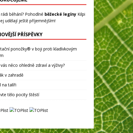
 rádi běhání? Pohodlné
běžecké legíny
Kilpi
ej udělají ještě příjemnějším!
NOVĚJŠÍ PŘÍSPĚVKY
tační ponožky® v boji proti kladívkovým
ům
 vás něco ohledně zdraví a výživy?
ák v zahradě
 na talíři
vte tělo pocity štěstí