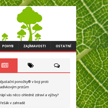
POHYB
ZAJÍMAVOSTI
OSTATNÍ
djustační ponožky® v boji proti
ladívkovým prstům
rápí vás něco ohledně zdraví a výživy?
řešák v zahradě