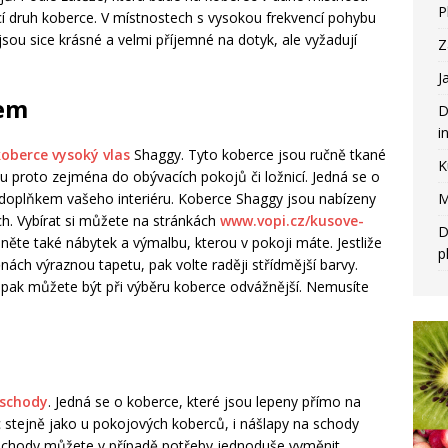
P
ící druh koberce. V místnostech s vysokou frekvencí pohybu
ou sice krásné a velmi příjemné na dotyk, ale vyžadují
Z
J
sem
D
i
koberce vysoký vlas
Shaggy. Tyto koberce jsou ručně tkané
K
u proto zejména do obývacích pokojů či ložnicí. Jedná se o
doplňkem vašeho interiéru. Koberce Shaggy jsou nabízeny
M
h. Vybírat si můžete na stránkách
www.vopi.cz/kusove-
D
dněte také nábytek a výmalbu, kterou v pokoji máte. Jestliže
p
ách výraznou tapetu, pak volte raději střídmější barvy.
, pak můžete být při výběru koberce odvážnější. Nemusíte
 schody
. Jedná se o koberce, které jsou lepeny přímo na
 stejně jako u pokojových koberců, i nášlapy na schody
 schody můžete v případě potřeby jednoduše vyměnit,