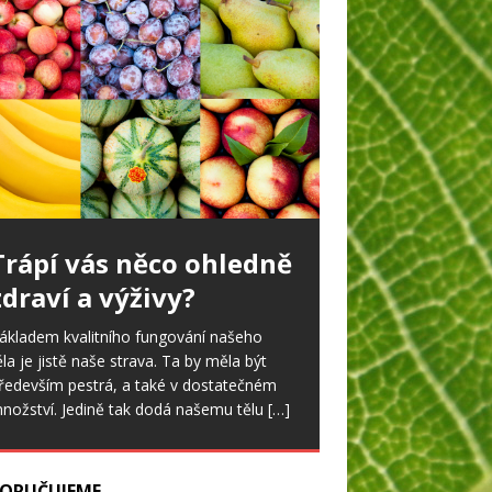
Trápí vás něco ohledně
zdraví a výživy?
ákladem kvalitního fungování našeho
ěla je jistě naše strava. Ta by měla být
ředevším pestrá, a také v dostatečném
nožství. Jedině tak dodá našemu tělu
[…]
ORUČUJEME