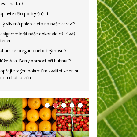
level na talíři
aplavte tělo pocity štěstí
aký vliv má paleo dieta na naše zdraví?
esignové květináče dokonale oživí váš
nteriér!
ubánské oregáno neboli rýmovník
ůže Acai Berry pomoct při hubnutí?
opřejte svým pokrmům kvalitní zeleninu
lnou chuti a vůní