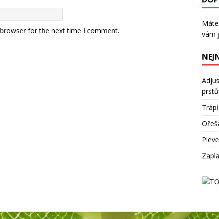
Máte
vám j
 browser for the next time I comment.
NEJ
Adjus
prst
Trápí
Ořeš
Plevel
Zapla