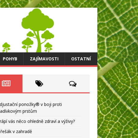
POHYB
ZAJÍMAVOSTI
OSTATNÍ
djustační ponožky® v boji proti
ladívkovým prstům
rápí vás něco ohledně zdraví a výživy?
řešák v zahradě