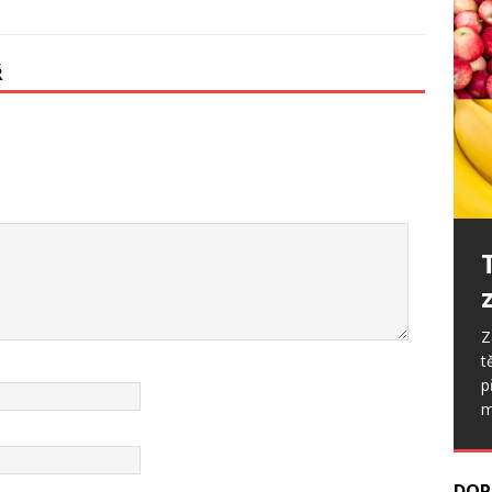
Ř
S
v
z
p
DOP