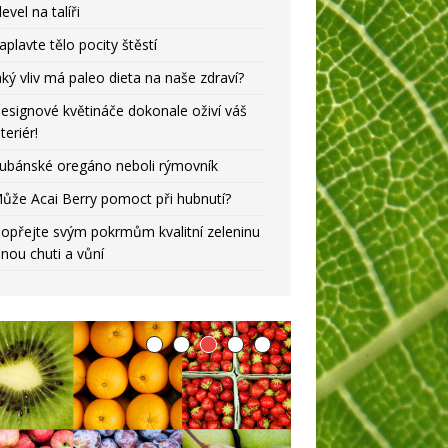
level na talíři
aplavte tělo pocity štěstí
aký vliv má paleo dieta na naše zdraví?
esignové květináče dokonale oživí váš
nteriér!
ubánské oregáno neboli rýmovník
ůže Acai Berry pomoct při hubnutí?
opřejte svým pokrmům kvalitní zeleninu
lnou chuti a vůní