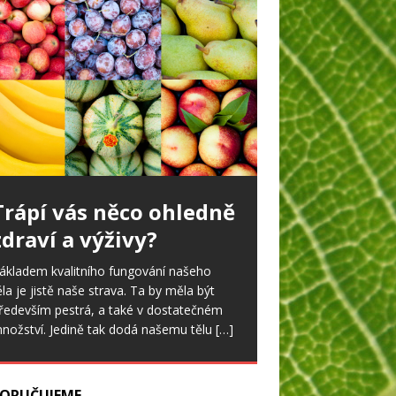
Ořešák v zahradě
tatné ořešáky jsou dnes v zahradách
idět jen málo. To by se však mohlo
měnit, neboť nově vyšlechtěné odrůdy
lodí časně a daří se jim
[…]
ORUČUJEME