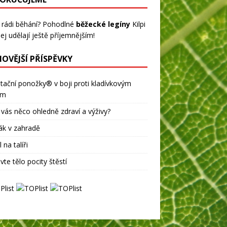
 rádi běhání? Pohodlné
běžecké legíny
Kilpi
ej udělají ještě příjemnějším!
NOVĚJŠÍ PŘÍSPĚVKY
tační ponožky® v boji proti kladívkovým
ům
 vás něco ohledně zdraví a výživy?
ák v zahradě
 na talíři
vte tělo pocity štěstí