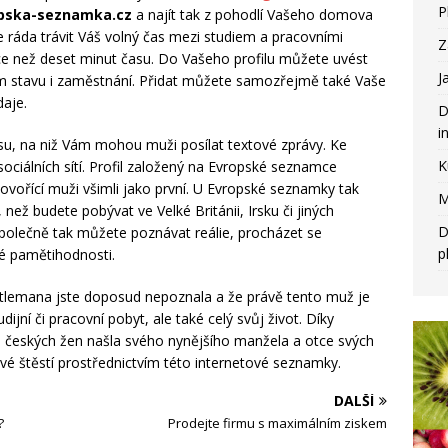
P
pska-seznamka.cz
a najít tak z pohodlí Vašeho domova
 ráda trávit Váš volný čas mezi studiem a pracovními
Z
ce než deset minut času. Do Vašeho profilu můžete uvést
J
m stavu i zaměstnání. Přidat můžete samozřejmě také Vaše
aje.
D
i
su, na niž Vám mohou muži posílat textové zprávy. Ke
K
ciálních sítí. Profil založený na Evropské seznamce
ovořící muži všimli jako první. U Evropské seznamky tak
M
ž budete pobývat ve Velké Británii, Irsku či jiných
D
olečně tak můžete poznávat reálie, procházet se
p
vé pamětihodnosti.
entlemana jste doposud nepoznala a že právě tento muž je
ijní či pracovní pobyt, ale také celý svůj život. Díky
a českých žen našla svého nynějšího manžela a otce svých
své štěstí prostřednictvím této internetové seznamky.
DALŠÍ
?
Prodejte firmu s maximálním ziskem