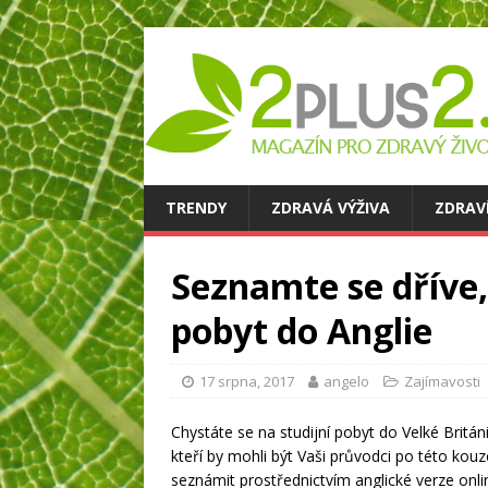
TRENDY
ZDRAVÁ VÝŽIVA
ZDRAV
Seznamte se dříve,
pobyt do Anglie
17 srpna, 2017
angelo
Zajímavosti
Chystáte se na studijní pobyt do Velké Britá
kteří by mohli být Vaši průvodci po této kou
seznámit prostřednictvím anglické verze on