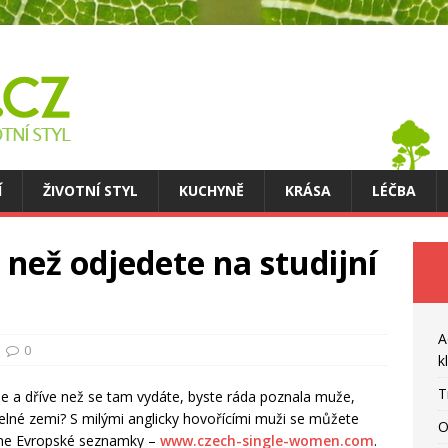
Í
ŽIVOTNÍ STYL
KUCHYNĚ
KRÁSA
LÉČBA
 než odjedete na studijní
A
0
k
T
nie a dříve než se tam vydáte, byste ráda poznala muže,
zelné zemi? S milými anglicky hovořícími muži se můžete
O
line Evropské seznamky –
www.czech-single-women.com
.