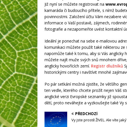
Již nyní se můžete registrovat na
www.evro
kamaráda či budoucího přítele, s nímž budete
povinnostmi. Založení účtu Vám nezabere ví
informace o Vaší postavě, zájmech, rodinné
fotografie a nezapomeňte uvést kontaktní úd
Ideální je ponechat na sebe e-mailovou adre
komunikaci můžete použít také některou ze so
napomůže také k tomu, aby si Vás anglicky h
můžete najít muže svých snů mnohem dříve, ne
anglicky hovořících zemí.
Registr dlužníků
Sp
historickými centry i navštívit mnohé zajíma
Po pár setkání možná zjistíte, že většího g
ten vedle, kterého chcete prožít nejen Váš stud
anglické verzi Evropské seznamky již spoust
dětí, proto neváhejte a vyzkoušejte také Vy 
PŘEDCHOZÍ
Vy jste prostě ŽIVEL. Ale víte jaký