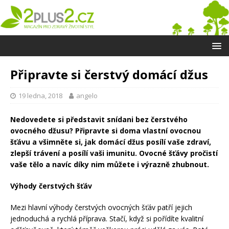
Připravte si čerstvý domácí džus
19 ledna, 2018
angelo
Nedovedete si představit snídani bez čerstvého
ovocného džusu? Připravte si doma vlastní ovocnou
šťávu a všimněte si, jak domácí džus posílí vaše zdraví,
zlepší trávení a posílí vaši imunitu. Ovocné šťávy pročistí
vaše tělo a navíc díky nim můžete i výrazně zhubnout.
Výhody čerstvých šťáv
Mezi hlavní výhody čerstvých ovocných šťáv patří jejich
jednoduchá a rychlá příprava. Stačí, když si pořídíte kvalitní