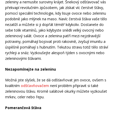
zeleniny a nemusíte suroviny krájet. Šnekový odšťavovač vás
překvapí revolučním způsobem, jak získat víc čerstvé šťávy,
pomocí speciální technologie, kdy lisuje ovoce nebo zeleninu
podobně jako mlýnek na maso. Navíc čerstvá šťáva vaše tělo
nezatíží a můžete si ji dopřát téměř kdykoliv. Dostanete do
sebe tolik vitamínů, jako kdybyste snědli velký ovocný nebo
zeleninový salát. Ovoce a zelenina patří mezi nejzdravější
potraviny, pomáhají bojovat proti rakovině, zvyšují imunitu a
úspěšně pomáhají s hubnutím. Tekutou stravu totiž tělo stráví
rychleji a snáz. Vyzkoušejte alespoň týden s ovocnými nebo
zeleninovými šťávami.
Nezapomínejte na zeleninu
Možná jste slyšeli, že se dá odšťavňovat jen ovoce, ovšem s
kvalitním
odšťavňovačem
není problém připravit si také
zeleninovou šťávu. Kromě salátové okurky můžete vyzkoušet
mrkev, celer nebo řepu.
Pomerančová šťáva