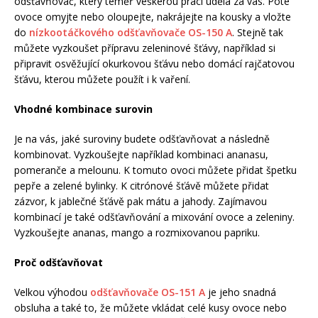
odšťavňovač, který téměř veškerou práci udělá za vás. Poté
ovoce omyjte nebo oloupejte, nakrájejte na kousky a vložte
do
nízkootáčkového odšťavňovače OS-150 A
. Stejně tak
můžete vyzkoušet přípravu zeleninové šťávy, například si
připravit osvěžující okurkovou šťávu nebo domácí rajčatovou
šťávu, kterou můžete použít i k vaření.
Vhodné kombinace surovin
Je na vás, jaké suroviny budete odšťavňovat a následně
kombinovat. Vyzkoušejte například kombinaci ananasu,
pomeranče a melounu. K tomuto ovoci můžete přidat špetku
pepře a zelené bylinky. K citrónové šťávě můžete přidat
zázvor, k jablečné šťávě pak mátu a jahody. Zajímavou
kombinací je také odšťavňování a mixování ovoce a zeleniny.
Vyzkoušejte ananas, mango a rozmixovanou papriku.
Proč odšťavňovat
Velkou výhodou
odšťavňovače OS-151 A
je jeho snadná
obsluha a také to, že můžete vkládat celé kusy ovoce nebo