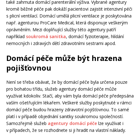
také zahrnuta domácí parenterální výživa. Vybrané agentury
kromě běžné péče pak dokáží pacientovi zajistit intenzivní péči
s plicní ventilací. Domácí umělá plicní ventilace je poskytována
např. agenturou ProCare Medical, která disponuje veškerým
oprávněním. Mezi doplňující služby této agentury patří
například
soukromá sanitka
, domácí fyzioterapie, hlídání
nemocných i zdravých dětí zdravotními sestrami apod.
Domácí péče může být hrazena
pojišťovnou
Není se třeba obávat, že by domácí péče byla určena pouze
pro bohatou třídu, služeb agentury domácí péče může
využívat kdokoliv. Stačí, aby vám byla domácí péče předepsána
vaším ošetřujícím lékařem. Veškeré služby poskytnuté v rámci
domácí péče budou hrazeny zdravotní pojišťovnou. To samé
platí i v případě objednání sanitky soukromou společností.
Samozřejmě služeb
agentury domácí péče
lze využívat i
v případech, že se rozhodnete si ji hradit na vlastní náklady.