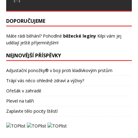
DOPORUČUJEME
Máte rádi běhání? Pohodlné
běžecké legíny
Kilpi vám jej
udělají ještě příjemnějším!
NEJNOVĚJŠÍ PŘÍSPĚVKY
Adjustační ponožky® v boji proti kladívkovým prstům
Trápí vás něco ohledně zdraví a výživy?
Ořešák v zahradě
Plevel na talíři
Zaplavte tělo pocity štěstí