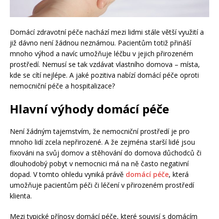
Domácí zdravotní péče nachází mezi lidmi stále větší využití a
již dávno není žádnou neznámou. Pacientům totiž přináší
mnoho výhod a navíc umožňuje léčbu v jejich přirozeném
prostředí. Nemusí se tak vzdávat vlastního domova – místa,
kde se cítí nejlépe. A jaké pozitiva nabízí domácí péče oproti
nemocniční péče a hospitalizace?
Hlavní výhody domácí péče
Není žádným tajemstvím, že nemocniční prostředí je pro
mnoho lidí zcela nepřirozené. A že zejména starší lidé jsou
fixováni na svůj domov a stěhování do domova důchodců či
dlouhodobý pobyt v nemocnici má na ně často negativní
dopad. V tomto ohledu vyniká právě
domácí péče
, která
umožňuje pacientům péči či léčení v přirozeném prostředí
klienta.
Mezi typické přínosy domácí péče, které souvisí s domácím