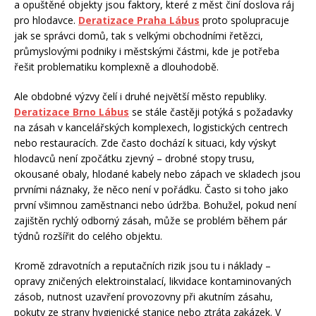
a opuštěné objekty jsou faktory, které z měst činí doslova ráj
pro hlodavce.
Deratizace Praha Lábus
proto spolupracuje
jak se správci domů, tak s velkými obchodními řetězci,
průmyslovými podniky i městskými částmi, kde je potřeba
řešit problematiku komplexně a dlouhodobě.
Ale obdobné výzvy čelí i druhé největší město republiky.
Deratizace Brno Lábus
se stále častěji potýká s požadavky
na zásah v kancelářských komplexech, logistických centrech
nebo restauracích. Zde často dochází k situaci, kdy výskyt
hlodavců není zpočátku zjevný – drobné stopy trusu,
okousané obaly, hlodané kabely nebo zápach ve skladech jsou
prvními náznaky, že něco není v pořádku. Často si toho jako
první všimnou zaměstnanci nebo údržba. Bohužel, pokud není
zajištěn rychlý odborný zásah, může se problém během pár
týdnů rozšířit do celého objektu.
Kromě zdravotních a reputačních rizik jsou tu i náklady –
opravy zničených elektroinstalací, likvidace kontaminovaných
zásob, nutnost uzavření provozovny při akutním zásahu,
pokuty ze strany hygienické stanice nebo ztráta zakázek. V