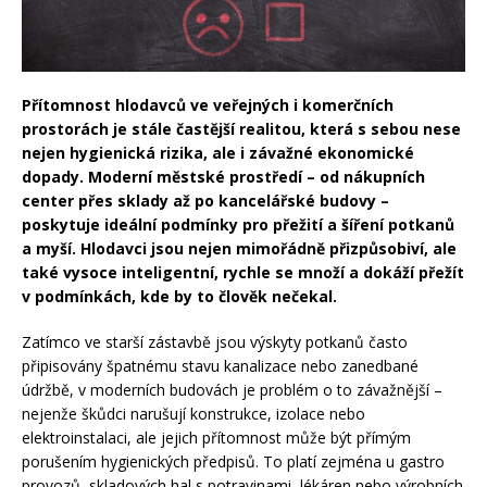
Přítomnost hlodavců ve veřejných i komerčních
prostorách je stále častější realitou, která s sebou nese
nejen hygienická rizika, ale i závažné ekonomické
dopady. Moderní městské prostředí – od nákupních
center přes sklady až po kancelářské budovy –
poskytuje ideální podmínky pro přežití a šíření potkanů
a myší. Hlodavci jsou nejen mimořádně přizpůsobiví, ale
také vysoce inteligentní, rychle se množí a dokáží přežít
v podmínkách, kde by to člověk nečekal.
Zatímco ve starší zástavbě jsou výskyty potkanů často
připisovány špatnému stavu kanalizace nebo zanedbané
údržbě, v moderních budovách je problém o to závažnější –
nejenže škůdci narušují konstrukce, izolace nebo
elektroinstalaci, ale jejich přítomnost může být přímým
porušením hygienických předpisů. To platí zejména u gastro
provozů, skladových hal s potravinami, lékáren nebo výrobních