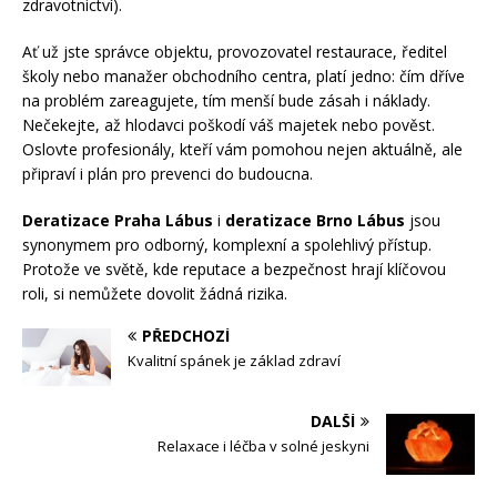
zdravotnictví).
Ať už jste správce objektu, provozovatel restaurace, ředitel
školy nebo manažer obchodního centra, platí jedno: čím dříve
na problém zareagujete, tím menší bude zásah i náklady.
Nečekejte, až hlodavci poškodí váš majetek nebo pověst.
Oslovte profesionály, kteří vám pomohou nejen aktuálně, ale
připraví i plán pro prevenci do budoucna.
Deratizace Praha Lábus
i
deratizace Brno Lábus
jsou
synonymem pro odborný, komplexní a spolehlivý přístup.
Protože ve světě, kde reputace a bezpečnost hrají klíčovou
roli, si nemůžete dovolit žádná rizika.
PŘEDCHOZÍ
Kvalitní spánek je základ zdraví
DALŠÍ
Relaxace i léčba v solné jeskyni