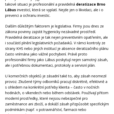
takové situaci je profesionální a pravidelná
deratizace Brno
Lábus
investicí, která se vyplatí. Nejde jen o likvidaci, ale i o
prevenci a ochranu investic.
Dalším důležitým faktorem je legislativa. Firmy jsou dnes ze
zákona povinny zajistit hygienicky nezávadné prostředí.
Pravidelná deratizace je tak nejen preventivním opatřením, ale
i součástí plnění legislativních požadavků. V rámci kontroly ze
strany KHS nebo jiných institucí je absence deratizačního plánu
často vnímána jako vážné pochybení. Právě proto
profesionální firmy jako Lábus poskytují nejen samotný zásah,
ale i potřebnou dokumentaci, protokoly a servisní plán.
U komerčních objektů je zásadní také to, aby zásah neomezil
provoz. Zkušené týmy odborníků pracují diskrétně, efektivně a
s ohledem na konkrétní potřeby klienta – často v nočních
hodinách, o víkendech nebo během odstávek. Používají přitom
moderní prostředky, které nejsou nebezpečné pro
zaměstnance ani zboží, a dokáží zásah přizpůsobit specifickým
podmínkám (např. v potravinářství, farmacii nebo