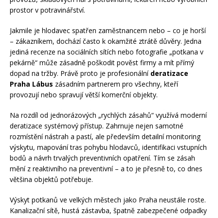
prostor v potravinářství.
Jakmile je hlodavec spatřen zaměstnancem nebo – co je horší
– zákazníkem, dochází často k okamžité ztrátě důvěry. Jedna
jediná recenze na sociálních sítích nebo fotografie „potkana v
pekárně“ může zásadně poškodit pověst firmy a mít přímý
dopad na tržby. Právě proto je profesionální
deratizace
Praha Lábus
zásadním partnerem pro všechny, kteří
provozují nebo spravují větší komerční objekty.
Na rozdíl od jednorázových „rychlých zásahů“ využívá moderní
deratizace systémový přístup. Zahrnuje nejen samotné
rozmístění nástrah a pastí, ale především detailní monitoring
výskytu, mapování tras pohybu hlodavců, identifikaci vstupních
bodů a návrh trvalých preventivních opatření. Tím se zásah
mění z reaktivního na preventivní – a to je přesně to, co dnes
většina objektů potřebuje.
Výskyt potkanů ve velkých městech jako Praha neustále roste.
Kanalizační sítě, hustá zástavba, špatně zabezpečené odpadky