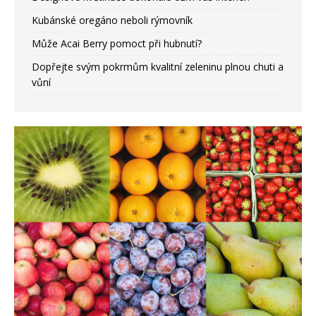
Kubánské oregáno neboli rýmovník
Může Acai Berry pomoct při hubnutí?
Dopřejte svým pokrmům kvalitní zeleninu plnou chuti a
vůní
Adjustační ponožky® v boji proti
kladívkovým prstům