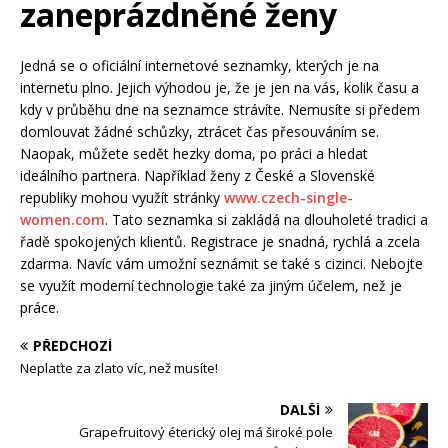
zaneprázdněné ženy
Jedná se o oficiální internetové seznamky, kterých je na
internetu plno. Jejich výhodou je, že je jen na vás, kolik času a
kdy v průběhu dne na seznamce strávíte. Nemusíte si předem
domlouvat žádné schůzky, ztrácet čas přesouváním se.
Naopak, můžete sedět hezky doma, po práci a hledat
ideálního partnera. Například ženy z České a Slovenské
republiky mohou využít stránky
www.czech-single-
women.com
. Tato seznamka si zakládá na dlouholeté tradici a
řadě spokojených klientů. Registrace je snadná, rychlá a zcela
zdarma. Navíc vám umožní seznámit se také s cizinci. Nebojte
se využít moderní technologie také za jiným účelem, než je
práce.
PŘEDCHOZÍ
Neplaťte za zlato víc, než musíte!
DALŠÍ
Grapefruitový éterický olej má široké pole