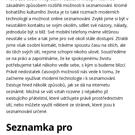
zásadním způsobem rozšířili možnosti k seznamování. Kromě
bohatšího kulturního života je to také rozmach moderních
technologií a možnost online seznamování. Zvykli jsme si být v
neustálém kontaktu se svým okolím, sdílet své názory, nálady,
jednoduše být si blíž. Své mobilní telefony máme většinou
neustále u sebe a tak jsme pro své okolí stále dostupní. Ztratili
jsme však osobní kontakt, trávíme spoustu času na sítích, ale
do těch svých sítí, nejsme schopni nikoho ulovit. Soustředíme
se na práci a zapomínáme, že ke spokojenému životu
potřebujeme také někoho vedle sebe, s kým si budeme blízcí.
Právě nedostatek časových možností nás vede k tomu, že
začneme využívat moderní technologie i k seznamování.
Existuje hned několik způsobů, jak se dá na internetu
seznámit. Možná se váš vztah rozvine z nějakého již
existujícího přátelství, které udržujete právě prostřednictvím
sítí, nebo můžete využít některé ze stránek, které jsou k
seznamování určené.
Seznamka pro