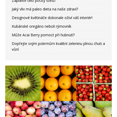
Zaplavte tělo pocity štěstí
Jaký vliv má paleo dieta na naše zdraví?
Designové květináče dokonale oživí váš interiér!
Kubánské oregáno neboli rýmovník
Může Acai Berry pomoct při hubnutí?
Dopřejte svým pokrmům kvalitní zeleninu plnou chuti a
vůní