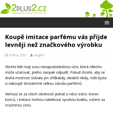
Koupě imitace parfému vás přijde
levněji než značkového výrobku
8 října, 2021
angelo
Všichni lidé mají svou nenapodobitelnou vůni, která někoho
může učarovat, jiného naopak odpudit. Pokud chcete, aby se
druhá možnost stávala jen zřídkakdy, ideálně nikdy, měli byste
si nakoupit dostatečně velkou zásobu parfémů.
Nemusí se za všech okolností jednat o něco extra. Konec
konců, i imitace mohou nabídnout vysokou kvalitu, ovšem za
rozumnou cenu.