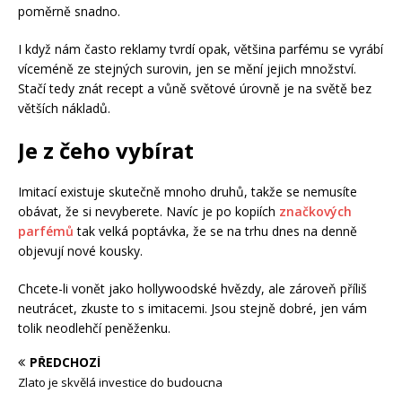
poměrně snadno.
I když nám často reklamy tvrdí opak, většina parfému se vyrábí
víceméně ze stejných surovin, jen se mění jejich množství.
Stačí tedy znát recept a vůně světové úrovně je na světě bez
větších nákladů.
Je z čeho vybírat
Imitací existuje skutečně mnoho druhů, takže se nemusíte
obávat, že si nevyberete. Navíc je po kopiích
značkových
parfémů
tak velká poptávka, že se na trhu dnes na denně
objevují nové kousky.
Chcete-li vonět jako hollywoodské hvězdy, ale zároveň příliš
neutrácet, zkuste to s imitacemi. Jsou stejně dobré, jen vám
tolik neodlehčí peněženku.
PŘEDCHOZÍ
Zlato je skvělá investice do budoucna