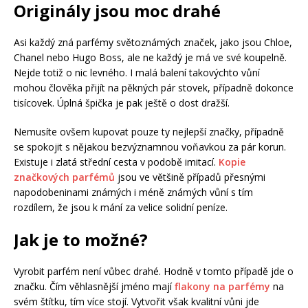
Originály jsou moc drahé
Asi každý zná parfémy světoznámých značek, jako jsou Chloe,
Chanel nebo Hugo Boss, ale ne každý je má ve své koupelně.
Nejde totiž o nic levného. I malá balení takovýchto vůní
mohou člověka přijít na pěkných pár stovek, případně dokonce
tisícovek. Úplná špička je pak ještě o dost dražší.
Nemusíte ovšem kupovat pouze ty nejlepší značky, případně
se spokojit s nějakou bezvýznamnou voňavkou za pár korun.
Existuje i zlatá střední cesta v podobě imitací.
Kopie
značkových parfémů
jsou ve většině případů přesnými
napodobeninami známých i méně známých vůní s tím
rozdílem, že jsou k mání za velice solidní peníze.
Jak je to možné?
Vyrobit parfém není vůbec drahé. Hodně v tomto případě jde o
značku. Čím věhlasnější jméno mají
flakony na parfémy
na
svém štítku, tím více stojí. Vytvořit však kvalitní vůni jde