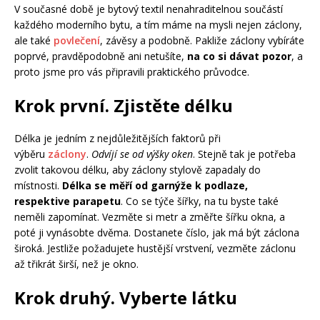
V současné době je bytový textil nenahraditelnou součástí
každého moderního bytu, a tím máme na mysli nejen záclony,
ale také
povlečení
, závěsy a podobně. Pakliže záclony vybíráte
poprvé, pravděpodobně ani netušíte,
na co si dávat pozor
, a
proto jsme pro vás připravili praktického průvodce.
Krok první. Zjistěte délku
Délka je jedním z nejdůležitějších faktorů při
výběru
záclony
.
Odvíjí se od výšky oken
. Stejně tak je potřeba
zvolit takovou délku, aby záclony stylově zapadaly do
místnosti.
Délka se měří od garnýže k podlaze,
respektive parapetu
. Co se týče šířky, na tu byste také
neměli zapomínat. Vezměte si metr a změřte šířku okna, a
poté ji vynásobte dvěma. Dostanete číslo, jak má být záclona
široká. Jestliže požadujete hustější vrstvení, vezměte záclonu
až třikrát širší, než je okno.
Krok druhý. Vyberte látku