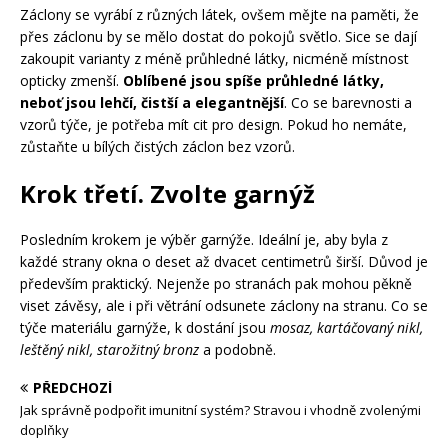
Záclony se vyrábí z různých látek, ovšem mějte na paměti, že
přes záclonu by se mělo dostat do pokojů světlo. Sice se dají
zakoupit varianty z méně průhledné látky, nicméně místnost
opticky zmenší.
Oblíbené jsou spíše průhledné látky,
neboť jsou lehčí, čistší a elegantnější
. Co se barevnosti a
vzorů týče, je potřeba mít cit pro design. Pokud ho nemáte,
zůstaňte u bílých čistých záclon bez vzorů.
Krok třetí. Zvolte garnýž
Posledním krokem je výběr garnýže. Ideální je, aby byla z
každé strany okna o deset až dvacet centimetrů širší. Důvod je
především praktický. Nejenže po stranách pak mohou pěkně
viset závěsy, ale i při větrání odsunete záclony na stranu. Co se
týče materiálu garnýže, k dostání jsou
mosaz, kartáčovaný nikl,
leštěný nikl, starožitný bronz
a podobně.
PŘEDCHOZÍ
Jak správně podpořit imunitní systém? Stravou i vhodně zvolenými
doplňky