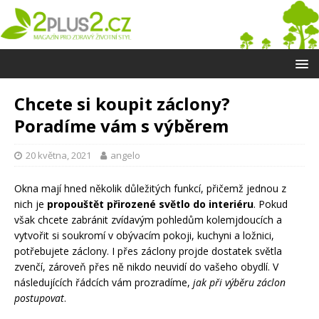
Chcete si koupit záclony?
Poradíme vám s výběrem
20 května, 2021
angelo
Okna mají hned několik důležitých funkcí, přičemž jednou z
nich je
propouštět přirozené světlo do interiéru
. Pokud
však chcete zabránit zvídavým pohledům kolemjdoucích a
vytvořit si soukromí v obývacím pokoji, kuchyni a ložnici,
potřebujete záclony. I přes záclony projde dostatek světla
zvenčí, zároveň přes ně nikdo neuvidí do vašeho obydlí. V
následujících řádcích vám prozradíme,
jak při výběru záclon
postupovat
.