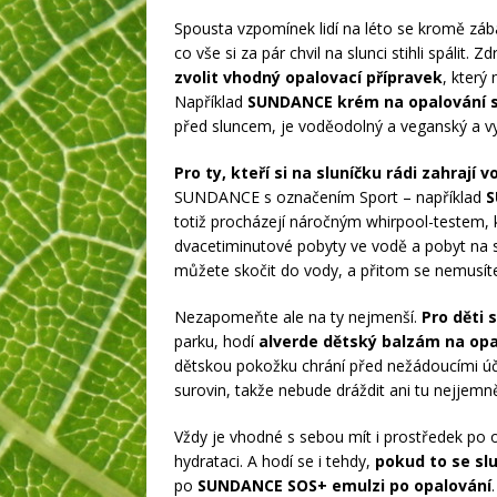
Spousta vzpomínek lidí na léto se kromě záb
co vše si za pár chvil na slunci stihli spálit.
zvolit vhodný opalovací přípravek
, který
Například
SUNDANCE krém na opalování 
před sluncem, je voděodolný a veganský a vy
Pro ty, kteří si na sluníčku rádi zahrají 
SUNDANCE s označením Sport – například
S
totiž procházejí náročným whirpool-testem, kt
dvacetiminutové pobyty ve vodě a pobyt na slu
můžete skočit do vody, a přitom se nemusít
Nezapomeňte ale na ty nejmenší.
Pro děti 
parku, hodí
alverde dětský balzám na op
dětskou pokožku chrání před nežádoucími účin
surovin, takže nebude dráždit ani tu nejjemn
Vždy je vhodné s sebou mít i prostředek po 
hydrataci. A hodí se i tehdy,
pokud to se sl
po
SUNDANCE SOS+ emulzi po opalování