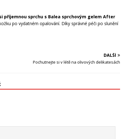
si příjemnou sprchu s Balea sprchovým gelem After
okožku po vydatném opalování. Díky správné péči po slunění
DALŠÍ
Pochutnejte si v létě na olivových delikatesách
Ř