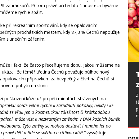
6 % zahrádkářů. Přitom právě při těchto činnostech býváme
můžeme rychle spálit.
ké při rekreačním sportování, kdy se opalovacím
ři běžných procházkách městem, kdy 87,3 % Čechů nepoužije
ým slunečním zářením.
ůže i fakt, že často přeceňujeme dobu, jakou můžeme na
kum ukázal, že téměř třetina Čechů považuje půlhodinový
y opalovacím přípravkem za bezpečný a čtvrtina Čechů si
dinovém pobytu na slunci.
S
v
zí poškození kůže už po pěti minutách strávených na
z
ípravku dojde velmi rychle k zarudnutí pokožky, někdy i ke
p
dná se však jen o kosmetickou záležitost či krátkodobou
 spálení, může vést k nezvratným změnám v DNA kožních buněk
 melanomu. Tyto změny se mohou dostavit i mnoho let po
DOP
 právě děti a lidé se světlou a citlivou kůží,“
vysvětluje