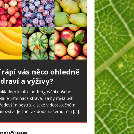
Ořešák v zahradě
tatné ořešáky jsou dnes v zahradách
idět jen málo. To by se však mohlo
měnit, neboť nově vyšlechtěné odrůdy
lodí časně a daří se jim
[…]
ORUČUJEME