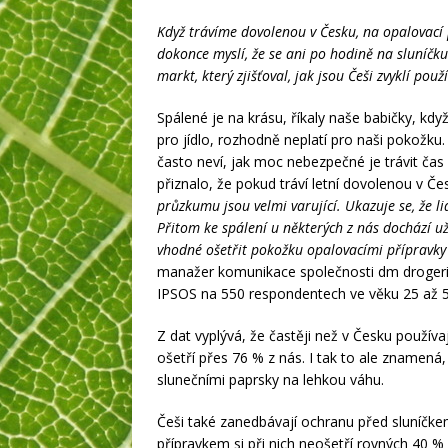
Když trávíme dovolenou v Česku, na opalovací 
dokonce myslí, že se ani po hodině na sluníčk
markt, který zjišťoval, jak jsou Češi zvyklí po
Spálené je na krásu, říkaly naše babičky, kd
pro jídlo, rozhodně neplatí pro naši pokožku
často neví, jak moc nebezpečné je trávit čas
přiznalo, že pokud tráví letní dovolenou v 
průzkumu jsou velmi varující. Ukazuje se, že l
Přitom ke spálení u některých z nás dochází u
vhodné ošetřit pokožku opalovacími přípravky i
manažer komunikace společnosti dm drogerie
IPSOS na 550 respondentech ve věku 25 až 50
Z dat vyplývá, že častěji než v Česku používa
ošetří přes 76 % z nás. I tak to ale znamená,
slunečními paprsky na lehkou váhu.
Češi také zanedbávají ochranu před sluníčk
přípravkem si při nich neošetří rovných 40 % 