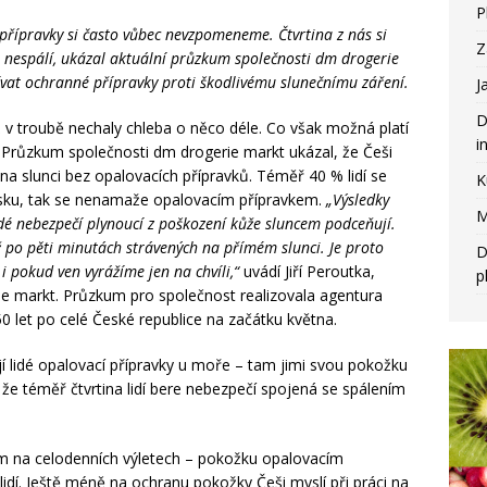
P
přípravky si často vůbec nevzpomeneme. Čtvrtina z nás si
Z
u nespálí, ukázal aktuální průzkum společnosti dm drogerie
užívat ochranné přípravky proti škodlivému slunečnímu záření.
J
D
yž v troubě nechaly chleba o něco déle. Co však možná platí
i
. Průzkum společnosti dm drogerie markt ukázal, že Češi
 na slunci bez opalovacích přípravků. Téměř 40 % lidí se
K
Česku, tak se nenamaže opalovacím přípravkem.
„Výsledky
M
idé nebezpečí plynoucí z poškození kůže sluncem podceňují.
ž po pěti minutách strávených na přímém slunci. Je proto
D
 pokud ven vyrážíme jen na chvíli,“
uvádí Jiří Peroutka,
p
 markt. Průzkum pro společnost realizovala agentura
 let po celé České republice na začátku května.
jí lidé opalovací přípravky u moře – tam jimi svou pokožku
 že téměř čtvrtina lidí bere nebezpečí spojená se spálením
em na celodenních výletech – pokožku opalovacím
lidí. Ještě méně na ochranu pokožky Češi myslí při práci na