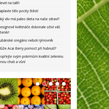
level na talíři
aplavte tělo pocity štěstí
aký vliv má paleo dieta na naše zdraví?
esignové květináče dokonale oživí váš
nteriér!
ubánské oregáno neboli rýmovník
ůže Acai Berry pomoct při hubnutí?
opřejte svým pokrmům kvalitní zeleninu
lnou chuti a vůní