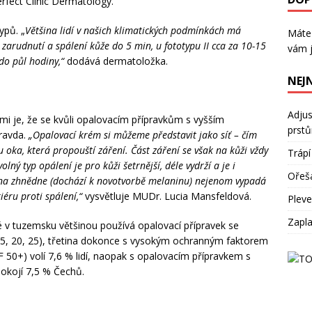
fect Clinic Dermatology.
Máte
vám j
ypů. „
Většina lidí v našich klimatických podmínkách má
 k zarudnutí a spálení kůže do 5 min, u fototypu II cca za 10-15
NEJ
do půl hodiny,“
dodává dermatoložka.
Adjus
prst
mi je, že se kvůli opalovacím přípravkům s vyšším
Trápí
ravda.
„Opalovací krém si můžeme představit jako síť – čím
 oka, která propouští záření. Část záření se však na kůži vždy
Ořeš
ný typ opálení je pro kůži šetrnější, déle vydrží a je i
Plevel
volna zhnědne (dochází k novotvorbě melaninu) nejenom vypadá
éru proti spálení,“
vysvětluje MUDr. Lucia Mansfeldová.
Zapla
v tuzemsku většinou používá opalovací přípravek se
, 20, 25), třetina dokonce s vysokým ochranným faktorem
F 50+) volí 7,6 % lidí, naopak s opalovacím přípravkem s
okojí 7,5 % Čechů.