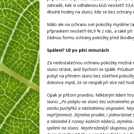
zahradě, kde si odhalenou kůži neošetří 53,
dlouhé hodiny na slunci, kde se bez ochrany 
Málo ale na ochranu své pokožky myslíme ta
přípravkem neošetří 66,9 % z nás, a také p
žádnou formu ochrany pokožky před škodliv
Spálení? Už po pěti minutách
Za nedostatečnou ochranu pokožky možná m
slunci strávit, aniž bychom se spálili. Průz
pobyt na přímém slunci bez ošetření pokožk
dokonce myslí, že se nespálí při více než ho
Opak je přitom pravdou. Některým lidem hro
slunci.
„Po pobytu na slunci bez ochranného př
vzniku puchýřků a následnému olupování. Neje
nepříjemnost. Zejména prudké, i jednorázové
a následně k rozvoji kožních nádorů, zejména
spálení na slunci. Nejohroženější skupinou jsou