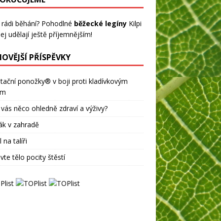
 rádi běhání? Pohodlné
běžecké legíny
Kilpi
ej udělají ještě příjemnějším!
NOVĚJŠÍ PŘÍSPĚVKY
tační ponožky® v boji proti kladívkovým
ům
 vás něco ohledně zdraví a výživy?
ák v zahradě
 na talíři
vte tělo pocity štěstí