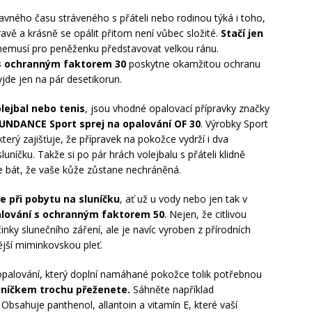
avného času stráveného s přáteli nebo rodinou týká i toho,
 Zdravě a krásně se opálit přitom není vůbec složité.
Stačí jen
 nemusí pro peněženku představovat velkou ránu.
s ochranným faktorem 30
poskytne okamžitou ochranu
jde jen na pár desetikorun.
volejbal nebo tenis
, jsou vhodné opalovací přípravky značky
UNDANCE Sport sprej na opalování OF 30
. Výrobky Sport
erý zajišťuje, že přípravek na pokožce vydrží i dva
níčku. Takže si po pár hrách volejbalu s přáteli klidně
e bát, že vaše kůže zůstane nechráněná.
se při pobytu na sluníčku
, ať už u vody nebo jen tak v
alování s ochranným faktorem 50
. Nejen, že citlivou
ky slunečního záření, ale je navíc vyroben z přírodních
ější miminkovskou pleť.
opalování, který doplní namáhané pokožce tolik potřebnou
uníčkem trochu přeženete.
Sáhněte například
. Obsahuje panthenol, allantoin a vitamín E, které vaší