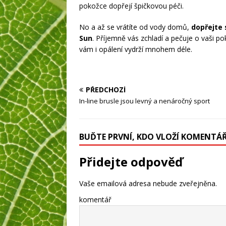
pokožce dopřejí špičkovou péči.
No a až se vrátíte od vody domů,
dopřejte 
Sun
. Příjemně vás zchladí a pečuje o vaši p
vám i opálení vydrží mnohem déle.
PŘEDCHOZÍ
In-line brusle jsou levný a nenáročný sport
BUĎTE PRVNÍ, KDO VLOŽÍ KOMENTÁ
Přidejte odpověď
Vaše emailová adresa nebude zveřejněna.
komentář