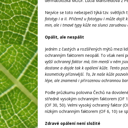
dermatoložka MUDr. Lucia Mansfeldová z Per
Nejvíce se toto nebezpečí týká tzv. světlých t
fototyp I a II. Přičemž u fototypu I může dojít
min, ale i tmavé typy kůže na slunci zarudnou 
Opálit, ale nespálit
Jedním z častých a rozšířených mýtů mezi lid
ochranným faktorem neopálí. To však není p
vyšší ochranný faktor má, tím menší v něm jsou
dostane a dojde tak k opálení kůže. Tento pozvol
kosmeticky příznivější. To, že naše kůže poz
lépe, ale znamená i přirozenou ochrannou bari
Podle průzkumu polovina Čechů na dovolené 
středně vysokým ochranným faktorem (OF 15
(OF 30, 50). Velmi vysoký ochranný faktor (O
nízkým ochranným faktorem (OF 6, 10) se sp
Zdravé opálení není složité