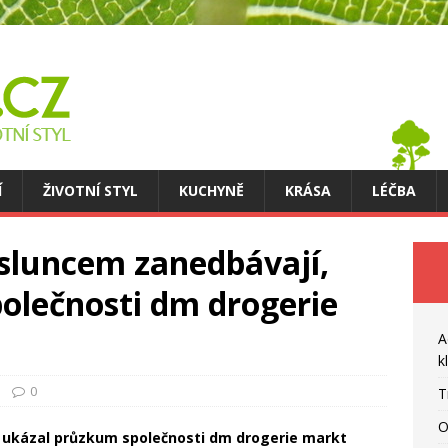
Í
ŽIVOTNÍ STYL
KUCHYNĚ
KRÁSA
LÉČBA
 sluncem zanedbávají,
olečnosti dm drogerie
A
k
0
T
O
, ukázal průzkum společnosti dm drogerie markt