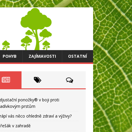
POHYB
ZAJÍMAVOSTI
OSTATNÍ
djustační ponožky® v boji proti
ladívkovým prstům
rápí vás něco ohledně zdraví a výživy?
řešák v zahradě