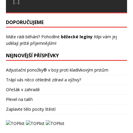
[…]
DOPORUČUJEME
Máte rádi běhání? Pohodlné
běžecké legíny
Kilpi vám jej
udělají ještě příjemnějším!
NEJNOVĚJŠÍ PŘÍSPĚVKY
Adjustační ponožky® v boji proti kladívkovým prstům
Trápí vás něco ohledně zdraví a výživy?
Ořešák v zahradě
Plevel na talíři
Zaplavte tělo pocity štěstí