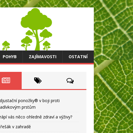
POHYB
ZAJÍMAVOSTI
OSTATNÍ
djustační ponožky® v boji proti
ladívkovým prstům
rápí vás něco ohledně zdraví a výživy?
řešák v zahradě