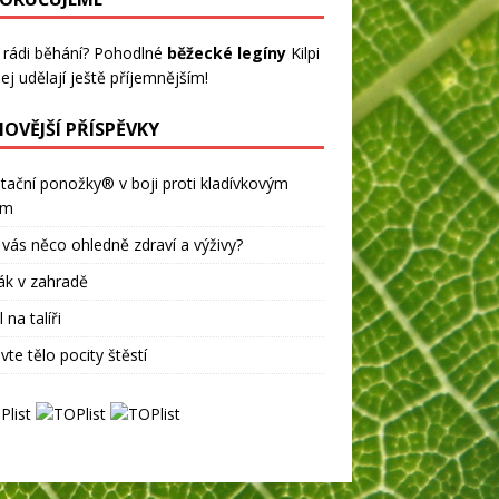
 rádi běhání? Pohodlné
běžecké legíny
Kilpi
ej udělají ještě příjemnějším!
NOVĚJŠÍ PŘÍSPĚVKY
tační ponožky® v boji proti kladívkovým
ům
 vás něco ohledně zdraví a výživy?
ák v zahradě
 na talíři
vte tělo pocity štěstí