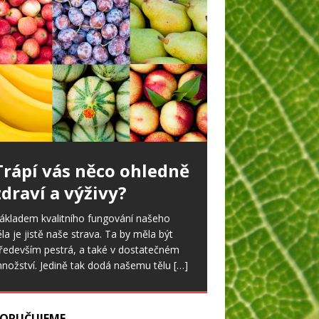
Trápí vás něco ohledně
Ořešák v zahradě
zdraví a výživy?
tatné ořešáky jsou dnes v zahradách
idět jen málo. To by se však mohlo
ákladem kvalitního fungování našeho
měnit, neboť nově vyšlechtěné odrůdy
ěla je jistě naše strava. Ta by měla být
lodí časně a daří se jim
[…]
ředevším pestrá, a také v dostatečném
nožství. Jedině tak dodá našemu tělu
[…]
ORUČUJEME