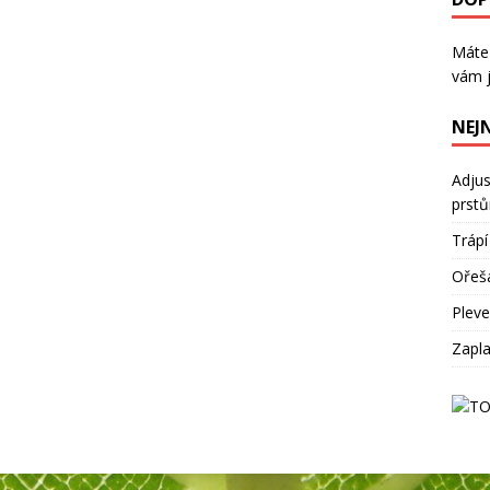
Máte
vám j
NEJ
Adjus
prst
Trápí
Ořeš
Plevel
Zapla