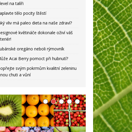
level na talíři
aplavte tělo pocity štěstí
aký vliv má paleo dieta na naše zdraví?
esignové květináče dokonale oživí váš
nteriér!
ubánské oregáno neboli rýmovník
ůže Acai Berry pomoct při hubnutí?
opřejte svým pokrmům kvalitní zeleninu
lnou chuti a vůní