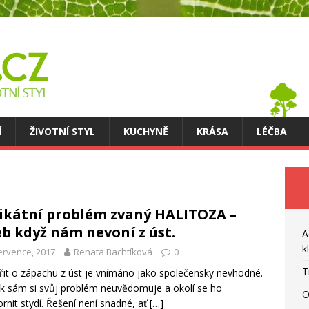
Í
ŽIVOTNÍ STYL
KUCHYNĚ
KRÁSA
LÉČBA
ikátní problém zvaný HALITOZA –
b když nám nevoní z úst.
A
k
ervence, 2017
Renata Bachtíková
0
T
it o zápachu z úst je vnímáno jako společensky nevhodné.
k sám si svůj problém neuvědomuje a okolí se ho
O
rnit stydí. Řešení není snadné, ať
[…]