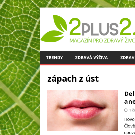
TRENDY
ZDRAVÁ VÝŽIVA
ZDRAV
zápach z úst
Del
ane
1 č
Hovoř
Člově
upozo