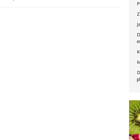
P
Z
J
D
i
K
M
D
p