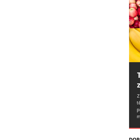
S
v
Z
z
t
p
p
m
DOP