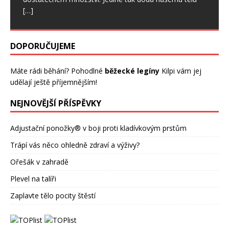
[…]
DOPORUČUJEME
Máte rádi běhání? Pohodlné
běžecké legíny
Kilpi vám jej
udělají ještě příjemnějším!
NEJNOVĚJŠÍ PŘÍSPĚVKY
Adjustační ponožky® v boji proti kladívkovým prstům
Trápí vás něco ohledně zdraví a výživy?
Ořešák v zahradě
Plevel na talíři
Zaplavte tělo pocity štěstí