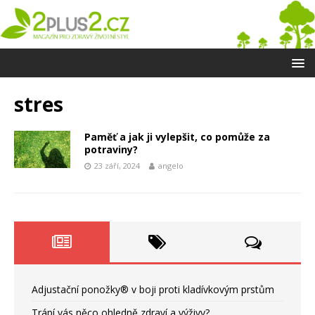
stres
Paměť a jak ji vylepšit, co pomůže za
potraviny?
23 září, 2024
angelo
Adjustační ponožky® v boji proti kladívkovým prstům
Trápí vás něco ohledně zdraví a výživy?